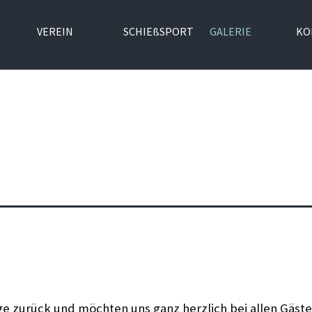
VEREIN
SCHIEßSPORT
GALERIE
KO
age zurück und möchten uns ganz herzlich bei allen Gä