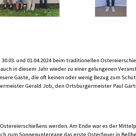
03., 30.03. und 01.04.2024 beim traditionellen Ostereiersc
auch in diesem Jahr wieder zu einer gelungenen Verans
nsere Gäste, die oft keinen oder wenig Bezug zum Schü
rmeister Gerald Job, den Ortsbürgermeister Paul Gärtn
n Ostereierschießens werden. Am Ende war es der Mittel
ch zum Sonnenuntergang das erste Osterfeuer in Bellh